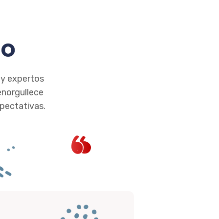
do
 y expertos
enorgullece
pectativas.